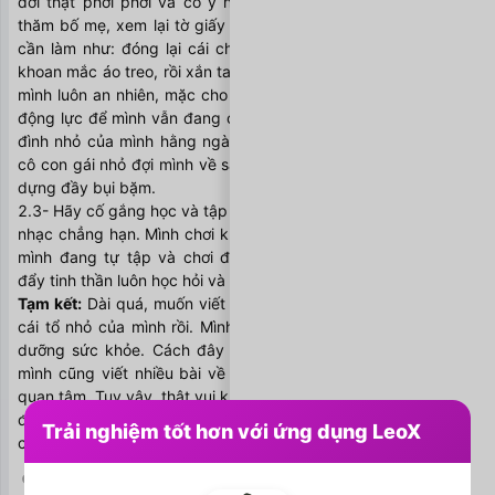
đời thật phơi phới và có ý nghĩa biết bao khi mỗi lần sang 
thăm bố mẹ, xem lại tờ giấy lần trước sang có viết những gì 
cần làm như: đóng lại cái chạn bếp, lắp cái bóng đèn, hay 
khoan mắc áo treo, rồi xắn tay vào làm. Cứ như vậy tinh thần 
mình luôn an nhiên, mặc cho sự đời bon chen. Và đó cũng là 
động lực để mình vẫn đang cố gắng, nỗ lực vun vén cho gia 
đình nhỏ của mình hằng ngày, nơi có bà xã, cậu con trai và 
cô con gái nhỏ đợi mình về sau mỗi buổi tối công trường xây 
dựng đầy bụi bặm. 
2.3- Hãy cố gắng học và tập những điều mới mẻ, ví dụ chơi 1 
nhạc chẳng hạn. Mình chơi khá nhạc cụ sáo, nhưng hiện nay 
mình đang tự tập và chơi đàn Ukulele. Điều này giúp thúc 
đẩy tinh thần luôn học hỏi và đón nhận cái mới. 
Tạm kết: 
Dài quá, muốn viết tiếp, nhưng đến giờ phải về với 
cái tổ nhỏ của mình rồi. Mình cũng rất thích chủ đề về dinh 
dưỡng sức khỏe. Cách đây hơn 1 năm, trên Facebook của 
mình cũng viết nhiều bài về điều này, nhưng có vẻ ít người 
quan tâm. Tuy vậy, thật vui khi có nhóm group của bạn LeoX, 
để chúng ta cùng nhau chụm lại, sẻ chia, lan tỏa những điều 
Trải nghiệm tốt hơn với ứng dụng LeoX
có ý nghĩa và giá trị sống ạ!


4
38
833
Mặc định