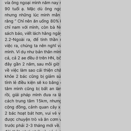
vía ông ngoại mình năm nay ngoài 100 tuổi, còn bà nội là hơn 
90 tuổi ạ. Mặc dù ông ngoại bây giờ cũng đã lẫn nhiều, 
nhưng những lúc minh mẫn ông thường răn dạy con cháu 
rằng “ Chỉ nên ăn uống 80% khả năng của dạ dày”. Đó là kim 
chỉ nam với mình, còn bà Nội thì luôn duy trì thói quen đọc 
sách báo, viết lách hằng ngày. 
2.2-Ngoài ra, để tinh thần mình thoải mái, bên cạnh công 
việc ra, chúng ta nên nghĩ và làm những điều tốt cho bố mẹ 
mình. Ví dụ như bản thân mình, nhà mình có 2 anh em, mình là 
cả, cả 2 ae đều ở trên HN, bố mẹ đã về hưu ở Hòa Bình. Cách 
đây gần 2 năm, sau mỗi giờ làm, nhiều đêm mình rất trăn trở 
về việc làm sao cải thiện chất lượng sống cho bố mẹ, vì sức 
khỏe 2 bác cũng bị giảm sút nhiều từ khi về hưu. Dù sao ở 
tỉnh lẻ điều kiện sẽ ko bằng ở HN. Do đau đáu việc này, nên 
tâm mình cũng bị bất an làm ảnh hưởng đến công việc. Và 
rồi, giải pháp mình đưa ra là đưa bố mẹ lên, ở ngoại thành 
cách trung tâm 15km, nhưng đầy đủ điều kiện sinh hoạt, có 
cộng đồng, cảnh quan cây xanh. Từ lúc bố mẹ chuyển lên ở, 
2 bác hoạt bát hơn, vui vẻ và nền nã hơn, mình cũng có dịp 
được chuyện trò và ăn cơm với bố mẹ nhiều hơn, chứ ko như 
trước phải 2-3 tháng mới về. Và cũng từ đây, mình thấy cuộc 