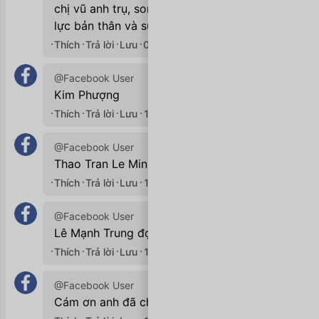
chị vũ anh trụ, sorry. Mình chỉ tin vào nỗ
lực bản thân và sự tử tế.
Thích
Trả lời
Lưu
02/01/2020

@Facebook User
Kim Phượng
Thích
Trả lời
Lưu
11/10/2020

@Facebook User
Thao Tran Le Minh
Thích
Trả lời
Lưu
11/10/2020

@Facebook User
Lê Mạnh Trung đọc nè chồng ơii
Thích
Trả lời
Lưu
11/10/2020

@Facebook User
Cám ơn anh đã chia sẻ ạ 🤩