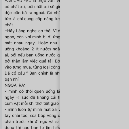
+Ăn CHỦ YẾU là thực vật: Vì thực phẩm nguồn thực vật mới 
có chất xơ, bởi chất xơ sẽ giúp quét đường ruột để đẩy chất 
độc cặn bã ra ngoài. Có những thực phẩm là thức ăn rỗng, 
tức là chỉ cung cấp năng lượng, chứ không có nhiều dưỡng 
chất 
+Hãy Lắng nghe cơ thể: Ví dụ cua biển, có người ăn vào thì 
ngon, còn với mình bị dị ứng hải sản, ăn vào là cả đêm biết 
mặt nhau ngay. Hoặc như theo khuyến cáo, 1 người cần 
uống khoảng 2 lít nước/ ngày, nhưng ko phải ai cũng giống 
ai, bởi nếu bạn uống nước quá nhiều, có khi lợi bất cập hại, 
bởi thận làm việc quá tải. Bởi thế hãy cảm nhận và áp dụng 
vào từng mùa, từng loại công việc cho phù hợp với mình. 
Đã có câu “ Bạn chính là những gì bạn ăn”. Chuẩn quá các 
bạn nhỉ! 
NGOÀI RA: 
- mình có thói quen uống lá trà xanh, tắm nước lạnh hằng 
ngày => sức đề kháng cải thiện đáng kể, ít bị hắt hơi cảm 
cúm vặt mỗi khi thời tiết giao mùa nữa. 
- mình luôn tự mình mát xa vị trí trên khuôn mặt, dùng ngón 
tay chải tóc, xoa bóp vùng cổ, gáy, vùng thắt lưng, gan bàn 
chân trước khi đi ngủ và sau khi ngủ dậy hằng ngày ( tác 
dụng thì các bạn tự tìm hiểu thêm nhé) = > Điều lạ kì, mặt 