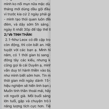
mình ko nổi mụn nữa mặc dù có ăn đồ nóng, và mình có khi 1 
tháng mới dùng dầu gội đầu mà tóc vẫn mượt ko gầu ( thay 
vì trước kia cứ 2 ngày phải gội, vì da nhờn lắm gầu) 
- mình tạo thói quen luôn đều đặn tuân thủ việc ngủ lúc 22h 
đêm, và dậy sớm 5h sáng. - mình luôn dành thời gian mỗi 
ngày ít nhất 30p để tập thể thao ( có thể ở nhà hoặc bể bơi) 
2/ Về TINH THẦN:
 2.1-Như Leox có đề cập trong bài, chừng nào tâm chúng ta 
còn động, thì còn bất an. Hãy tìm đến THIỀN, phải nói là thật 
tuyệt vời các bạn ạ. Mình hồi mới về nước cách đây hơn 4 
năm, có 1 thời gian bị sang chấn tâm lý, uống đủ loại thuốc 
đông tây các kiểu, nhưng ko cải thiện mấy. Rât tình cờ và 
cũng gọi là cái Duyên ạ, mình đã học thiền, đến bây giờ mình 
vẫn duy trì hành thiền vào buổi sáng và mỗi tối. Mình ước giá 
như mình biết sớm hơn. Tin mình đi, các bạn sẽ ko hề lãng phí 
thời gian mỗi ngày dành 15-30 phút ngồi thiền đâu. Rồi điều 
hiệu nghiệm sẽ hiển linh bạn ạ! 
Muốn tinh thần thoái mái, hãy duy trì sự biết ơn và trò chuyện 
với người già. Mỗi buổi sáng, mình đi bơi, đều gặp các bác 
lớn tuổi, gặp và chuyện trò khiến mình thu nạp nhiều nguồn 
năng lượng tích cực hơn. Tiện đây mình cũng muốn kể, trộm 