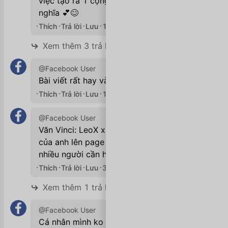
việc tạo ra 1 cộng đồng chất lượng và ý
nghĩa 💕😊
Thích
Trả lời
Lưu
12/12/2019

Xem thêm 3 trả lời
@Facebook User
Bài viết rất hay và ý nghĩa. Cảm ơn anh!
Thích
Trả lời
Lưu
13/12/2019

@Facebook User
Văn Vinci: LeoX xin phép được share bài
của anh lên page để lan tỏa được đến
nhiều người cần hơn nhé? :)
Thích
Trả lời
Lưu
30/12/2019

Xem thêm 1 trả lời
@Facebook User
Cá nhân mình ko khoái mấy ý tưởng kiểu