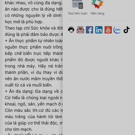
khác nhau, vô cùng đa dạng. Nhưng không hề có một chế độ 
ăn nào được cho là đúng hết với tất cả mọi người. Do đó, chỉ 
Tool tính toán
Nền tảng
có những nguyên lý về dinh dưỡng đặt trên nền móng khoa 
học mới là phù hợp. 
Theo tạp chí Sức khỏe và đời sống – của Bộ Y tế. Dinh dưỡng 
đúng là phải đảm bảo được 4 nguyên lý cốt lõi, gồm có: 
+ Ăn thực phẩm tự nhiên toàn phần: hiểu nôm na đó là những 
nguồn thực phẩm nuôi trồng tự nhiên và chúng ta đưa lên 
bếp chế biến trực tiếp thành phẩm, chứ ko phải dạng thực 
phẩm đó được người khác tổng hợp và đóng gói tạo ra nó 
trong nhà máy. Hãy né tránh những thức ăn có quá nhiều 
thành phần, ví dụ thay vì dùng nước mắm công nghiệp, ta 
nên ăn nước mắm truyền thống với thành phần đơn giản chế 
xuất từ cá và muối biển. 
+ Ăn đa dạng: Đa dạng về chủng loại, đa dạng về màu sắc. 
Cứ hiểu là chủng loại ngoài nhóm tinh bột như gạo, có thể ăn 
khoai, ngô, sắn, yến mạch ở dạng còn lớp vỏ cám là tốt nhất. 
Còn màu sắc thì cứ đủ các màu sắc xanh đỏ tím vàng, ví dụ 
màu trắng của hành tỏi làm tăng sức đề kháng, màu xanh 
của lá giúp cơ thể thải độc, màu vàng làm đẹp da, màu đỏ tốt 
cho tim mạch. 