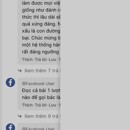
làm được mọi việc theo thói quen tốt
giống như đánh răng buổi sáng 1 cách vô
thức thì lâu dài sẽ đạt được những thành
quả xứng đáng. Ngược lại các thói quen
xấu là con đường nhanh nhất dẫn đến thất
bại. Chúc mừng bác đã hình thành được
một hệ thống hành động theo thói quen
rất đáng ngưỡng mộ.
Thích
Trả lời
Lưu
12/12/2019

Xem thêm 7 trả lời
@Facebook User
Đọc cả bài 1 lượt mà chưa túm đc chỗ
nào để gọi bác là anh hay là chị hị hị
Thích
Trả lời
Lưu
12/12/2019

Xem thêm 9 trả lời
@Facebook User