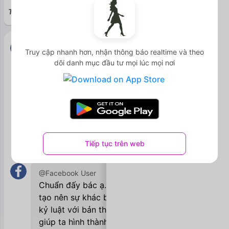
Tuyên bố miễn trách nhiệm pháp lý (Disclaimer)
Xem thêm
@Facebook User
Truy cập nhanh hơn, nhận thông báo realtime và theo
Em đầu tư thì không giỏi, nhưng nhận thấy
dõi danh mục đầu tư mọi lúc mọi nơi
về dinh dưỡng và tập những thói quen tốt
cho sức khỏe thì khá ổn, hoặc có thể em
thuộc tuýp người đơn giản. May mắn khi
biết đến group của chị Leox và nhận được
chia sẻ hữu ích của rất nhiều anh chị, với
em là những mối duyên lành <3
Tiếp tục trên web
Thích
Trả lời
Lưu
12/12/2019

@Facebook User
Chuẩn đấy bác ạ. Mình thấy một mấu chốt
tạo nên sự khác biệt trong cuộc sống là
kỷ luật với bản thân. Tôn trọng kỷ luật
giúp ta hình thành thói quen tốt, và nếu