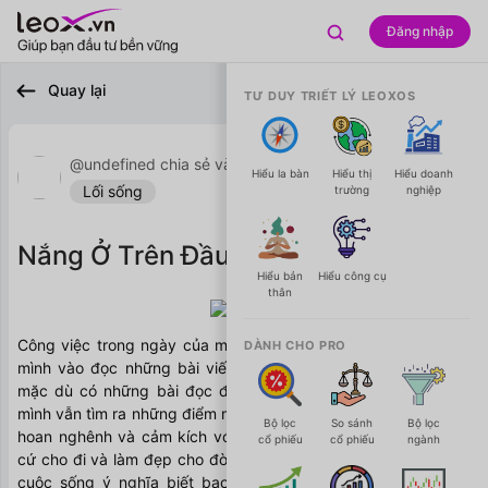

Đăng nhập

Quay lại
TƯ DUY TRIẾT LÝ LEOXOS
@undefined chia sẻ vào 12/12/2019

Hiểu la bàn
Hiểu thị
Hiểu doanh
Lối sống
trường
nghiệp
Nắng Ở Trên Đầu, Lửa Trong Tim
Hiểu bản
Hiểu công cụ
thân
Công việc trong ngày của mình cũng đã vơi khá nhiều. Nên 
DÀNH CHO PRO
mình vào đọc những bài viết của bạn LeoX viết trước đây, 
mặc dù có những bài đọc đến lần thứ 2 rồi, nhưng đọc lại 
mình vẫn tìm ra những điểm mới mẻ ở góc nhìn khác. Mình rất 
Bộ lọc
So sánh
Bộ lọc
hoan nghênh và cảm kích với cách làm của bạn LeoX . Hãy 
cổ phiếu
cổ phiếu
ngành
cứ cho đi và làm đẹp cho đời, để mỗi sớm mai tỉnh giấc thấy 
cuộc sống ý nghĩa biết bao và đón nhận một tâm thế an 