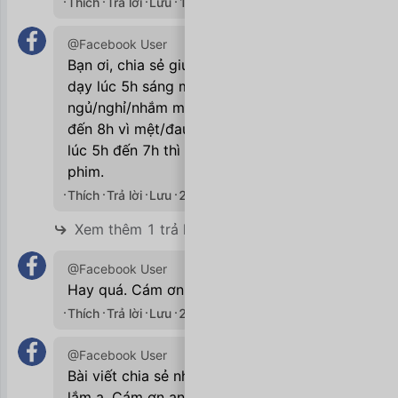
Thích
Trả lời
Lưu
11/10/2020

@Facebook User
Bạn ơi, chia sẻ giúp mình làm thế nào để
dạy lúc 5h sáng mà không quay lại
ngủ/nghỉ/nhắm mắt nằm trên giường từ 7h
đến 8h vì mệt/đau đầu/thiếu tỉnh táo? Từ
lúc 5h đến 7h thì mình đọc sách/xem
phim.
Thích
Trả lời
Lưu
23/10/2020

Xem thêm 1 trả lời
@Facebook User
Hay quá. Cám ơn bạn
Thích
Trả lời
Lưu
23/10/2020

@Facebook User
Bài viết chia sẻ nhẹ nhàng nhưng dễ nhớ
lắm ạ. Cám ơn anh vì một bài viết hay ❤️