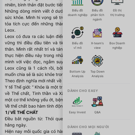
nhiên, bình thản đặt bước tiến về hành trình phía trước. 
Những dòng mình viết ở dưới đây, sẽ xoáy quanh chủ đề về 
Biểu đồ
Biểu đồ
Đồ thị
doanh nghiệp
phân tích
thị trường
sức khỏe. Mình hi vọng sẽ truyền cảm hứng và tạo ra sự lan 
ngành
tỏa tích cực đến những thành viên trong cộng đồng Group 
Leox. 
Leox có đưa ra các luận điểm và luận chứng để đầu tư bền 
vững thì điều đầu tiên và tiên quyết là phải phát triển bản 
Biểu đồ
X-team's
Box Doanh
vĩ mô
view
nghiệp
thân. Mình rất nhất trí và tán thành ý này. Có nhiều cách để 
thực hiện điều này trong những bài của Leox đã chỉ rõ, theo 
mình với việc đọc, ngẫm suy và hấp thụ những bài viết của 
Leox cũng là 1 cách rồi, bởi thế mình ko đi sâu. Cách mình 
Bottom Up
Top Down
muốn chia sẻ là sức khỏe trong nhánh phát triển bản thân. 
Analysis
Analysis
Theo định nghĩa mới nhất về sức khỏe toàn diện của Tổ chức 
Y tế Thế giới: “ Khỏe là một tráng thái lành mạnh hoàn toàn cả 
DÀNH CHO EASY
về Thể chất, Tinh thần và Xã hội chứ không đơn gian chỉ là 
một cơ thể không yếu ớt, bệnh tật” 
Về thể chất bao hàm tính động, còn tinh thần là tính tĩnh. 
1/ VỀ THỂ CHẤT
Easy Invest
Q&A
Đều bắt nguồn từ: Thói quen ăn uống + Vận động cơ học 
hằng ngày. 
DÀNH CHO MỌI NGƯỜI
Hiện nay mỗi quốc gia có hàng trăm trường phái dinh dưỡng 