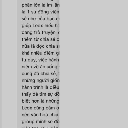
phần lớn là im lặng like thả tim. Đấy cũng
là 1 sự động viên lớn. Nhưng những chia
sẻ như của bạn còn lớn hơn nhiều. Vì nó
giúp Leox hiểu hơn về những ng mà mình
đang trò truyện, cũng giúp Leox học đc
thêm từ chia sẻ của các bạn. Điều thấy vui
nữa là đọc chia sẻ của Văn Vinci thì thấy
khá nhiều điểm giống nhau, từ nhận thức
tư duy, việc hành thiền hay cả những quan
niệm về ăn uống và sức khoẻ. Như bạn
cũng đã chia sẻ, thực ra được kết nối với
những người giống mình và cùng chung 1
hành trình là điều hạnh phúc. Đôi khi còn
thấy dễ tìm sự đồng cảm từ 1 ng ko quen
biết hơn là những ng vẫn gặp hàng ngày.
Leox cũng cám ơn bạn vì đã góp phần tạo
nên văn hoá chia sẻ của group. Mong là
group mình sẽ đồng hành cùng nhau trong