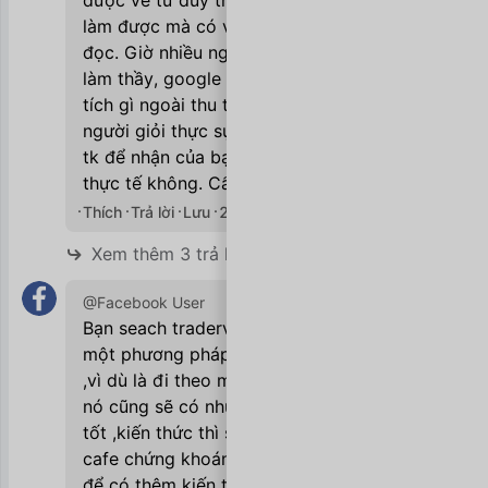
được về tư duy thôi, cứ ông nào tỷ phú
làm được mà có viết sách thì chịu khó
đọc. Giờ nhiều người cả tây cả ta tự nhận
làm thầy, google mỏi tay chả thấy thành
tích gì ngoài thu tiền học phí. Còn nếu
người giỏi thực sự bạn đòi người ta show
tk để nhận của bạn vài triệu tiền học có
thực tế không. Cẩn trọng !
Thích
Trả lời
Lưu
20/09/2020

Xem thêm 3 trả lời
@Facebook User
Bạn seach traderviet vào đó bạn sẽ tìm
một phương pháp phù hợp để học trader
,vì dù là đi theo một trường phái nào thì
nó cũng sẽ có những điểm tốt và không
tốt ,kiến thức thì seach trên Facebook
cafe chứng khoán, bạn có thể dựa vào đó
để có thêm kiến thức, còn để kiếm được