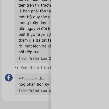
tiền trên thị trường thì lời khuyên đầu tiên
là bạn phải tồn tại đủ lâu để có thể tạo ra
một bộ quy tắc cho chính mình, đừng
mong thầy dạy có thể cho bạn cách kiếm
tiền ngay vì đôi khi mất tiền sẽ cho bạn
biết thực tế ,vì sợ nhất là những người mới
tham gia đã tất tay ,và say chiến thắng để
rồi một lệch đã không còn vốn để có cơ
hội tiếp tục.
Thích
Trả lời
Lưu
21/09/2020

Xem thêm 1 trả lời
@Facebook User
học phân tích kỹ thuật á b
Thích
Trả lời
Lưu
06/10/2020
