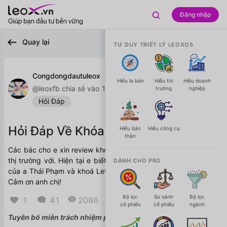

Đăng nhập

Quay lại
TƯ DUY TRIẾT LÝ LEOXOS
Congdongdautuleox

Hiểu la bàn
Hiểu thị
Hiểu doanh
@leoxfb chia sẻ vào 18/09/2020
trường
nghiệp
Hỏi Đáp
Hỏi Đáp Về Khóa Học Chứng Khoán
Hiểu bản
Hiểu công cụ
thân
Các bác cho e xin review khoá học đầu tư chứng khoán trên 
thị trường với. Hiện tại e biết có khoá KungFu Chứng Khoán 
DÀNH CHO PRO
của a Thái Phạm và khoá Let Profit Run của a Lynch Phan ạ. 
Cảm ơn anh chị! 


Bộ lọc
So sánh
Bộ lọc
1
41
2086
Mặc định
cổ phiếu
cổ phiếu
ngành
Tuyên bố miễn trách nhiệm pháp lý (Disclaimer)
Xem thêm