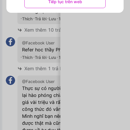
Tiếp tục trên web
cứ làm sai cho nhớ, mình có thể học từ
kinh nghiệm của người khác.
Thích
Trả lời
Lưu
19/09/2020

Xem thêm 10 trả lời
@Facebook User
Refer hoc thầy Phan Dũng Khánh siêu hay
Thích
Trả lời
Lưu
19/09/2020

Xem thêm 1 trả lời
@Facebook User
Thực sự có người có công thức kiếm tiền,
lại hào phóng chia sẻ cho người khác với
giá vài triệu và rất nhiều người sử dụng
công thức đó vẫn hiệu quả được sao ?
Mình nghĩ bạn nên chọn thầy nào làm
được thật mà cũng chỉ nên hi vọng học