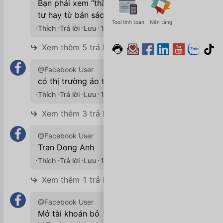
Bạn phải xem “thầy” kiếm đc tiền từ đầu
tư hay từ bán sách bán khoá học. 🙂
Tool tính toán
Nền tảng
Thích
Trả lời
Lưu
19/09/2020

Xem thêm 5 trả lời
@Facebook User
có thị trường ảo tham gia tập thì tốt nhất
Thích
Trả lời
Lưu
19/09/2020

Xem thêm 3 trả lời
@Facebook User
Tran Dong Anh
Thích
Trả lời
Lưu
19/09/2020

Xem thêm 1 trả lời
@Facebook User
Mở tài khoán bỏ 1,2 triệu mua thử cho