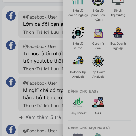
Biểu đồ
Biểu đồ
Đồ thị
doanh nghiệp
phân tích
thị trường
@Facebook User
ngành
Lởm cả đôi bạn ạ.
Thích
Trả lời
Lưu
19/09/2020

Biểu đồ
X-team's
Box Doanh
@Facebook User
vĩ mô
view
nghiệp
Tự học là ổn nhất bạn ơi kết hợp xem clip
trên youtube thôi
Thích
Trả lời
Lưu
19/09/2020

Bottom Up
Top Down
Analysis
Analysis
@Facebook User
M nghĩ chả có trg lớp nào trg thành nhanh
DÀNH CHO EASY
bằng bỏ tiền chơi và mất tiền cả.
Thích
Trả lời
Lưu
19/09/2020

Easy Invest
Q&A
Xem thêm 5 trả lời
DÀNH CHO MỌI NGƯỜI
@Facebook User