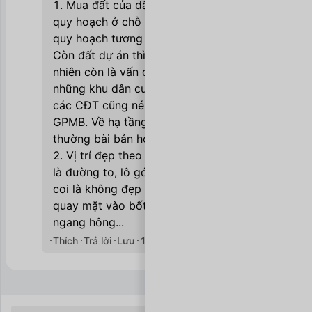
1. Mua đất của dân sẽ rủi ro hơn mua đất
quy hoạch ở chỗ đất đó có thể bị dính vào
quy hoạch tương lai của 1 dự án nào đó.
Còn đất dự án thì không bị rủi ro này. Tất
nhiên còn là vấn đề chênh lệch giá cả,
những khu dân cư có mật độ lớn thường
các CĐT cũng né để tránh các vấn đề
GPMB. Về hạ tầng thì các khu đô thị mới
thường bài bản hơn.
2. Vị trí đẹp theo quan điểm thông thường
là đường to, lô góc, gần tiện ích. Vị trí bị
coi là không đẹp là đường đâm vào nhà,
quay mặt vào bốt điện, thót hậu, nhà đâm
ngang hông...
Thích
Trả lời
Lưu
11/03/2021

2
