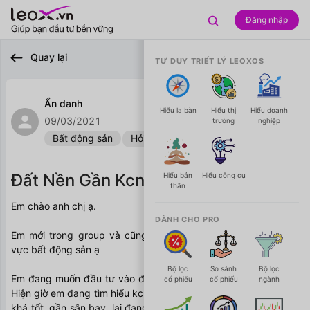

Đăng nhập

Quay lại
TƯ DUY TRIẾT LÝ LEOXOS
Ẩn danh

Hiểu la bàn
Hiểu thị
Hiểu doanh
09/03/2021
trường
nghiệp
Bất động sản
Hỏi Đáp
Đất Nền Gần Kcn
Hiểu bản
Hiểu công cụ
thân
Em chào anh chị ạ. 
DÀNH CHO PRO
Em mới trong group và cũng cũng mới bước chân vào lĩnh 
vực bất động sản ạ
Bộ lọc
So sánh
Bộ lọc
Em đang muốn đầu tư vào đất khu công nghiệp phía Bắc ạ. 
cổ phiếu
cổ phiếu
ngành
Hiện giờ em đang tìm hiểu kcn Tràng Duệ ở HP, cơ sở hạ tầng 
khá tốt, gần sân bay, lại đang có nhiều tin tức tốt về việc mở 