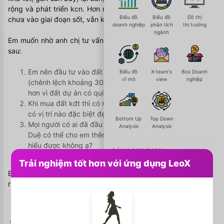
rộng và phát triển kcn. Hơn nữa em thấy giá 2 năm nay vẫn 
Biểu đồ
Biểu đồ
Đồ thị
chưa vào giai đoạn sốt, vẫn khá thấp so với 1 số kcn khác. 
doanh nghiệp
phân tích
thị trường
ngành
Em muốn nhờ anh chị tư vấn cho em một số vướng mắc như 
sau:
Em nên đầu tư vào đất nền của dân hay đất kđt ạ 
Biểu đồ
X-team's
Box Doanh
vĩ mô
view
nghiệp
(chênh lệch khoảng 30%). Em vẫn cảm thấy yên tâm 
hơn vì đất dự án có qui hoạch ạ. 
Khi mua đất kđt thì có nên tránh lô nào không ạ. Hoặc 
có vị trí nào đặc biệt đẹp và dễ bán không ạ? 
Bottom Up
Top Down
Mọi người có ai đã đầu tư vào kđt đối diện kcn Tràng 
Analysis
Analysis
Duệ có thể cho em thêm thông tin mọi người đã tìm 
hiểu được không ạ? 
DÀNH CHO EASY
Trải nghiệm tốt hơn với ứng dụng LeoX
Em cảm ơn anh chị ạ. Em xin phép được ẩn danh vì vấn đề 
riêng tư ạ. 
Easy Invest
Q&A
DÀNH CHO MỌI NGƯỜI


10
3
1292
Mặc định