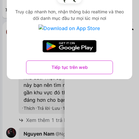
Tuyên bố miễn trách nhiệm pháp lý (Disclaimer)
Xem thêm
Truy cập nhanh hơn, nhận thông báo realtime và theo
Tool tính toán
Nền tảng
dõi danh mục đầu tư mọi lúc mọi nơi
Trần Đức
@Hoangduckta
Nhìn chung thì giá khu vực xung quanh
KCN Tràng Duệ như Trạm Bác, làng Tràng
Duệ... vừa rồi mình biết cũng lên khá cao
do mình có người nhà ở gần đấy và người
Tiếp tục trên web
nhà mình cũng làm nhiều liên quan đến
nhà đất. Thật sự những vấn đề như thế
này bạn nên tìm một môi giới có tâm ở
gần khu vực đó thì sẽ có câu trả lời thỏa
đáng hơn cho bạn.
Thích
Trả lời
Lưu
11/03/2021

1

Xem thêm 1 trả lời
Nguyen Nam
X-team
@NguyenNam